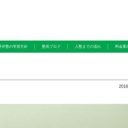
坪井塾の学習方針
塾長ブログ
入塾までの流れ
料金案
201