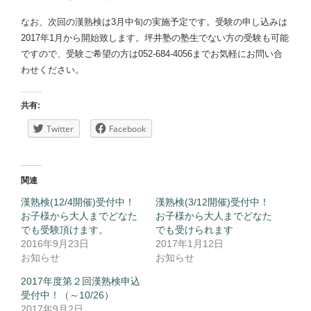
なお、次回の漢熟検は3月中旬の実施予定です。受験の申し込みは
2017年1月から開始致します。坪井塾の塾生でない方の受験も可能
ですので、受験ご希望の方は052-684-4056までお気軽にお問い合
わせください。
共有:
Twitter
Facebook
関連
漢熟検(12/4開催)受付中！
漢熟検(3/12開催)受付中！
お子様から大人までどなた
お子様から大人までどなた
でも受験頂けます。
でも受けられます
2016年9月23日
2017年1月12日
お知らせ
お知らせ
2017年度第２回漢熟検申込
受付中！（～10/26）
2017年9月2日