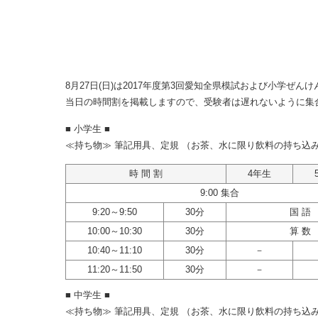
8月27日(日)は2017年度第3回愛知全県模試および小学ぜん
当日の時間割を掲載しますので、受験者は遅れないように集
■ 小学生 ■
≪持ち物≫ 筆記用具、定規 （お茶、水に限り飲料の持ち込
時 間 割
4年生
9:00 集合
9:20～9:50
30分
国 語
10:00～10:30
30分
算 数
10:40～11:10
30分
－
11:20～11:50
30分
－
■ 中学生 ■