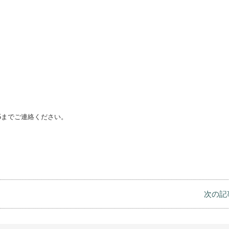
み可）
1915までご連絡ください。
次の記