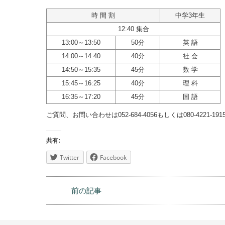
≪持ち物≫ 筆記用具、定規 （お茶、水に限り飲料の持ち込
時 間 割
中学3年生
12:40 集合
13:00～13:50
50分
英 語
14:00～14:40
40分
社 会
14:50～15:35
45分
数 学
15:45～16:25
40分
理 科
16:35～17:20
45分
国 語
ご質問、お問い合わせは052-684-4056もしくは080-4221-
共有:
Twitter
Facebook
前の記事