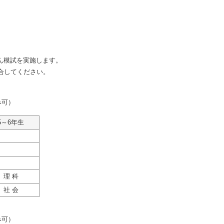
けん模試を実施します。
合してください。
み可）
5～6年生
理 科
社 会