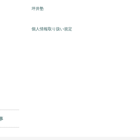
最寄駅：地下鉄名港線 日比野駅、JR
東海道線 尾頭橋駅、市バス 八熊通二
丁目、野立小学校前
駐車場：有り
facebook
坪井塾
個人情報取り扱い規定
事