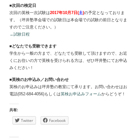
■次回の検定日
次回の英検一次試験は
2017年10月7日(
土
)
の予定となっておりま
す。（坪井塾準会場での試験日は本会場での試験の前日となりま
すのでご注意ください。）
→試験日程
■どなたでも受験できます
学生から一般の方まで、どなたでも受験して頂けますので、お近
くにお住いの方で英検を受けられる方は、ぜひ坪井塾にてお申込
みください！
■英検のお申込み／お問い合わせ
英検のお申込みは坪井塾の教室にて承ります。お問い合わせはお
電話(052-684-4056)もしくは
英検お申込みフォーム
からどうぞ！
共有:
Twitter
Facebook