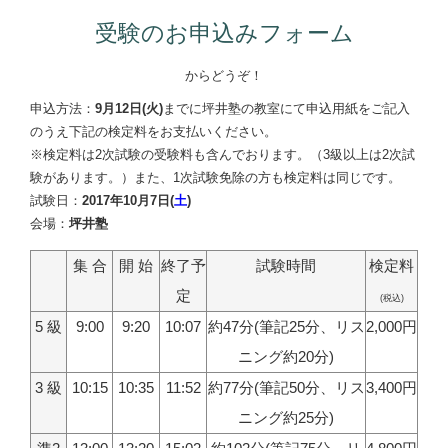
受験のお申込みフォーム
からどうぞ！
申込方法：
9月12日(火)
までに坪井塾の教室にて申込用紙をご記入
のうえ下記の検定料をお支払いください。
※検定料は2次試験の受験料も含んでおります。（3級以上は2次試
験があります。）また、1次試験免除の方も検定料は同じです。
試験日：
2017年10月7日(
土
)
会場：
坪井塾
集 合
開 始
終了予
試験時間
検定料
定
(税込)
5 級
9:00
9:20
10:07
約47分(筆記25分、リス
2,000円
ニング約20分)
3 級
10:15
10:35
11:52
約77分(筆記50分、リス
3,400円
ニング約25分)