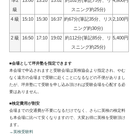
準2
13:00
13:20
15:02
約102分(筆記75分、リ
4,800円
級
スニング約25分)
4 級
15:10
15:30
16:37
約67分(筆記35分、リス
2,100円
ニング約30分)
2 級
16:50
17:10
19:02
約112分(筆記85分、リ
5,400円
スニング約25分)
■会場として坪井塾を指定できます
本会場で申込されますと受験会場は英検協会より指定され、やむ
なく遠方の会場まで受験に赴くことになるなどの不便がありまし
たが、坪井塾にて受験を申し込み頂ければ受験会場を心配する必
要はありません。
■検定費用が割安
会場までの交通費が不要になるだけでなく、さらに英検の検定料
も本会場に比べて安くなりますので、大変お得に英検を受験頂け
ます。
→英検受験料