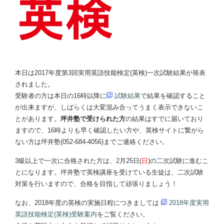
本日は2017年度第3回実用英語技能検定(英検)一次試験結果が発表
されました。
受験者の方は本日の16時以降に
試験結果
で結果を確認すること
が出来ますが、しばらくは大変混み合ってうまく表示できないこ
とがあります。
坪井塾で受けられた方
の結果はすでに届いており
ますので、16時よりも早く確認したい方や、英検サイトに繋がら
ない方は坪井塾(052-684-4056)までご連絡ください。
3級以上で一次に合格された方は、2月25日(
日
)の二次試験に進むこ
とになります。坪井塾で英検講座を受けている生徒は、二次試験
対策を行いますので、合格を目指して頑張りましょう！
なお、2018年度の英検の実施日程につきましては
2018年度実用
英語技能検定(英検)受験案内
をご覧ください。