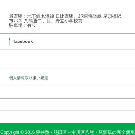
最寄駅：地下鉄名港線 日比野駅、JR東海道線 尾頭橋駅、
市バス 八熊通二丁目、野立小学校前
駐車場：有り
facebook
個人情報取り扱い規定
Copyright © 2016 坪井塾 - 熱田区～中川区八熊・尾頭橋の完全個別