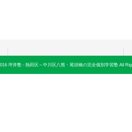
 © 2016 坪井塾 - 熱田区～中川区八熊・尾頭橋の完全個別学習塾 All Rights