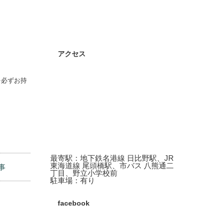
アクセス
を必ずお持
最寄駅：地下鉄名港線 日比野駅、JR
東海道線 尾頭橋駅、市バス 八熊通二
事
丁目、野立小学校前
駐車場：有り
facebook