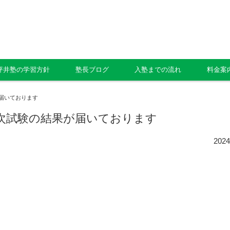
坪井塾の学習方針
塾長ブログ
入塾までの流れ
料金案
が届いております
二次試験の結果が届いております
202