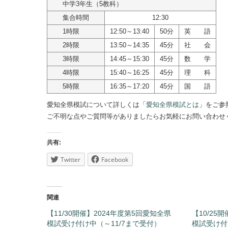
中学3年生（5教科）
集合時間
12:30
1時限
12:50～13:40
50分
英 語
2時限
13:50～14:35
45分
社 会
3時限
14:45～15:30
45分
数 学
4時限
15:40～16:25
45分
理 科
5時限
16:35～17:20
45分
国 語
愛知全県模試について詳しくは「
愛知全県模試とは
」をご参
ご不明な点やご質問等がありましたらお気軽にお問い合わせ
共有:
Twitter
Facebook
関連
【11/30開催】2024年度第5回愛知全県
【10/25
模試受け付け中（～11/7まで受付）
模試受け付