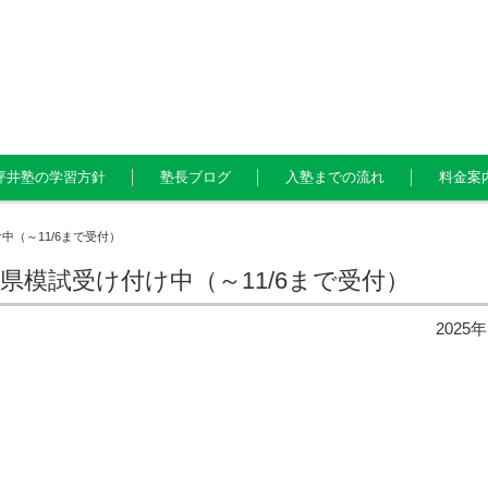
坪井塾の学習方針
塾長ブログ
入塾までの流れ
料金案
け中（～11/6まで受付）
知全県模試受け付け中（～11/6まで受付）
2025