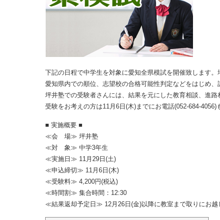
下記の日程で中学生を対象に愛知全県模試を開催致します。
愛知県内での順位、志望校の合格可能性判定などをはじめ、
坪井塾での受験者さんには、結果を元にした教育相談、進路
受験をお考えの方は11月6日(木)までにお電話(052-684-4056
■ 実施概要 ■
≪会 場≫ 坪井塾
≪対 象≫ 中学3年生
≪実施日≫ 11月29日(土)
≪申込締切≫ 11月6日(木)
≪受験料≫ 4,200円(税込)
≪時間割≫ 集合時間：12:30
≪結果返却予定日≫ 12月26日(金)以降に教室まで取りにお